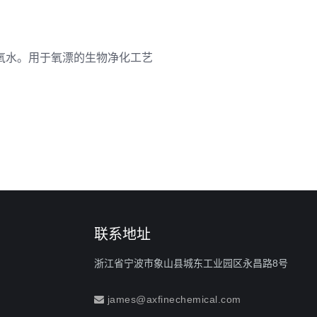
氧水。用于氧漂的生物净化工艺
联系地址
浙江省宁波市象山县城东工业园区永昌路8号
james@axfinechemical.com