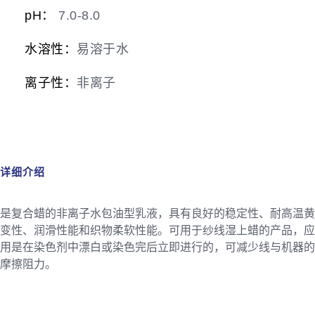
pH：
7.0-8.0
水溶性：
易溶于水
离子性：
非离子
详细介绍
是复合蜡的非离子水包油型乳液，具有良好的稳定性、耐高温黄
变性、润滑性能和织物柔软性能。可用于纱线湿上蜡的产品，应
用是在染色剂中漂白或染色完后立即进行的，可减少线与机器的
摩擦阻力。