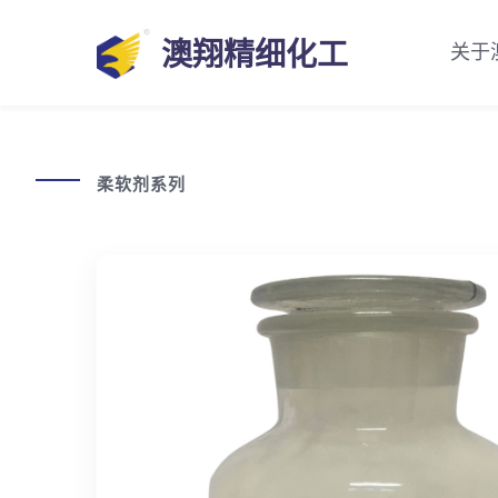
澳翔精细化工
关于
柔软剂系列