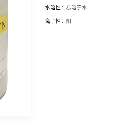
水溶性：
易溶于水
离子性：
阳